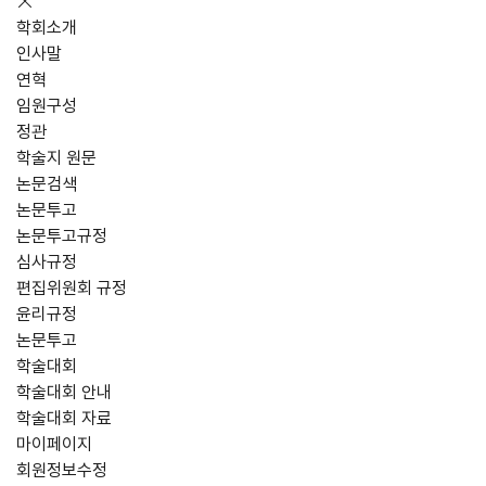
학회소개
인사말
연혁
임원구성
정관
학술지 원문
논문검색
논문투고
논문투고규정
심사규정
편집위원회 규정
윤리규정
논문투고
학술대회
학술대회 안내
학술대회 자료
마이페이지
회원정보수정