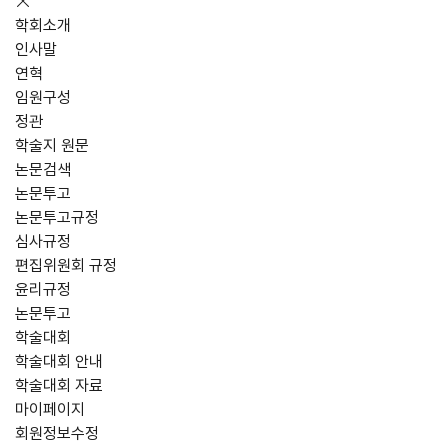
학회소개
인사말
연혁
임원구성
정관
학술지 원문
논문검색
논문투고
논문투고규정
심사규정
편집위원회 규정
윤리규정
논문투고
학술대회
학술대회 안내
학술대회 자료
마이페이지
회원정보수정