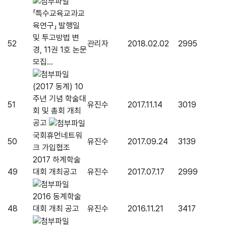
「특수교육교과교
육연구」 발행일
및 투고방법 변
52
관리자
2018.02.02
2995
경, 11권 1호 논문
모집...
(2017 동계) 10
주년 기념 학술대
51
유진수
2017.11.14
3019
회 및 총회 개최
공고
국회휴먼네트워
50
유진수
2017.09.24
3139
크 가입협조
2017 하계학술
49
대회 개최공고
유진수
2017.07.17
2999
2016 동계학술
48
대회 개최 공고
유진수
2016.11.21
3417