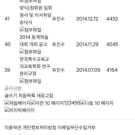
양식)정회원 입회
원서 및 이사취임
41
유진수
2014.12.12
4433
승낙서
2014 동계학술
40
대회 개최 공고
유진수
2014.11.29
4045
한국특수교육교
과교육학회 연구
39
유진수
2014.07.09
4164
윤리규정
공지사항
글쓰기
처음목록
새로고침
1
2
3
4
5
6
이용약관
개인정보처리방침
이메일무단수집거부