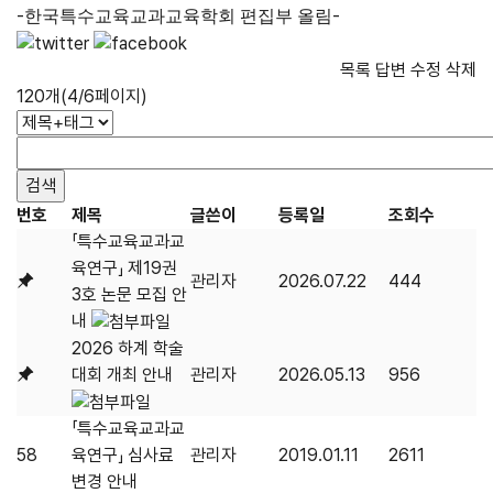
-
-
한국특수교육교과교육학회 편집부 올림
목록
답변
수정
삭제
120개(4/6페이지)
번호
제목
글쓴이
등록일
조회수
「특수교육교과교
육연구」 제19권
관리자
2026.07.22
444
3호 논문 모집 안
내
2026 하계 학술
대회 개최 안내
관리자
2026.05.13
956
「특수교육교과교
58
육연구」 심사료
관리자
2019.01.11
2611
변경 안내