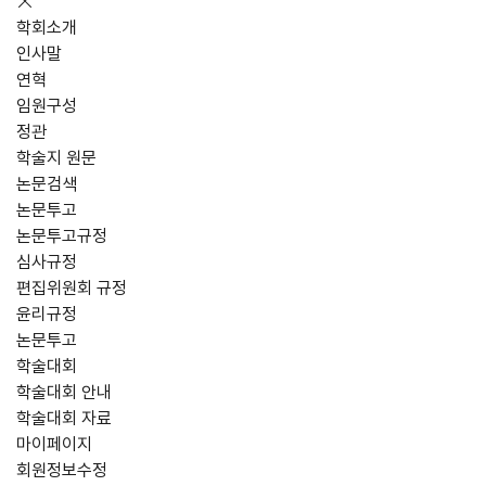
학회소개
인사말
연혁
임원구성
정관
학술지 원문
논문검색
논문투고
논문투고규정
심사규정
편집위원회 규정
윤리규정
논문투고
학술대회
학술대회 안내
학술대회 자료
마이페이지
회원정보수정