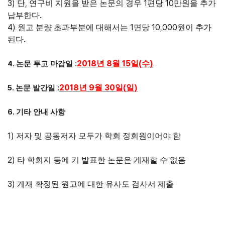
3)
,
1
10
단
연구비 지원을 받은 논문의 경우
편당
만원을 추가
.
납부한다
4)
1
10,000
원고 분량 초과부분에 대해서는
면당
원이 추가
.
된다
2018
8
15
(
)
4.
:
년
월
일
수
논문 투고 마감일
2018
9
30
(
)
5.
:
년
월
일
일
논문 발간일
6.
기타 안내 사항
1)
저자 및 공동저자 모두가 학회 정회원이어야 함
2)
타 학회지 등에 기 발표한 논문은 게재할 수 없음
3)
게재 확정된 원고에 대한 유사도 검사서 제출