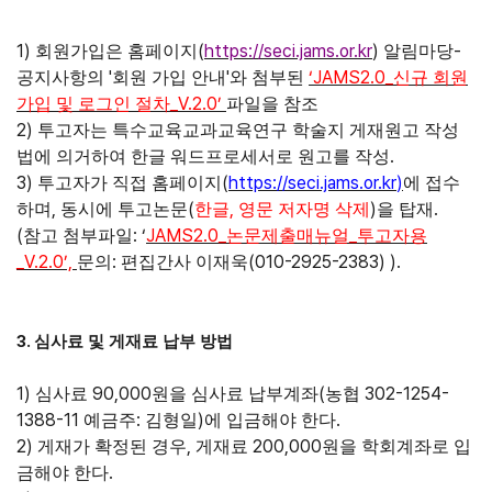
1)
(
https://seci.jams.or.kr
)
-
회원가입은 홈페이지
알림마당
'
'
‘JAMS2.0_
공지사항의
회원 가입 안내
와 첨부된
신규 회원
_V.2.0’
가입 및 로그인 절차
파일을 참조
2)
투고자는 특수교육교과교육연구 학술지 게재원고 작성
.
법에 의거하여 한글 워드프로세서로 원고를 작성
3)
(
https://seci.jams.or.kr
)
투고자가 직접 홈페이지
에 접수
,
(
,
)
.
하며
동시에 투고논문
한글
영문 저자명 삭제
을 탑재
(
: ‘
JAMS2.0_
_
참고 첨부파일
논문제출매뉴얼
투고자용
_V.2.0’,
:
(010-2925-2383) ).
문의
편집간사 이재욱
3.
심사료 및 게재료 납부 방법
1)
90,000
(
302-1254-
심사료
원을 심사료 납부계좌
농협
1388-11
:
)
.
예금주
김형일
에 입금해야 한다
2)
,
200,000
게재가 확정된 경우
게재료
원을 학회계좌로 입
.
금해야 한다