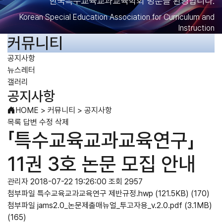
한국특수교육교과교육학회 방문을 환영합니다.
Korean Special Education Association for Curriculum and
Instruction
커뮤니티
공지사항
뉴스레터
갤러리
공지사항
HOME
>
커뮤니티
>
공지사항
목록
답변
수정
삭제
「특수교육교과교육연구」
11권 3호 논문 모집 안내
관리자
2018-07-22 19:26:00
조회 2957
첨부파일
특수교육교과교육연구 제반규정.hwp
(121.5KB)
(170)
첨부파일
jams2.0_논문제출매뉴얼_투고자용_v.2.0.pdf
(3.1MB)
(165)