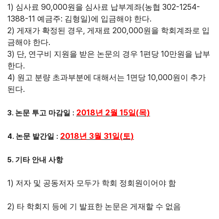
1)
90,000
(
302-1254-
심사료
원을 심사료 납부계좌
농협
1388-11
:
)
.
예금주
김형일
에 입금해야 한다
2)
,
200,000
게재가 확정된 경우
게재료
원을 학회계좌로 입
.
금해야 한다
3)
,
1
10
단
연구비 지원을 받은 논문의 경우
편당
만원을 납부
.
한다
4)
1
10,000
원고 분량 초과부분에 대해서는
면당
원이 추가
.
된다
2018
2
15
(
)
3.
:
년
월
일
목
논문 투고 마감일
2018
3
31
(
)
4.
:
년
월
일
토
논문 발간일
5.
기타 안내 사항
1)
저자 및 공동저자 모두가 학회 정회원이어야 함
2)
타 학회지 등에 기 발표한 논문은 게재할 수 없음