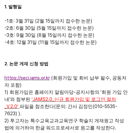
1.
발행일
-1
: 3
31
(2
15
)
호
월
일
월
일까지 접수한 논문
-2
: 6
30
(5
15
)
호
월
일
월
일까지 접수한 논문
-3
: 9
30
(8
15
)
호
월
일
월
일까지 접수한 논문
-4
: 12
31
(11
15
)
호
월
일
월
일까지 접수한 논문
2.
논문 게재 신청 방법
https://seci.jams.or.kr
(
,
회원가입 및 회비 납부 필수
공동저
)
자 포함
1)
-
'
회원가입은 홈페이지 알림마당
공지사항의
회원 가입 안
'
‘JAMS2.0_
내
와 첨부된
신규 회원가입 및 로그인 절차
_V.2.0’
(
:
(010-5535-
파일을 참조한다
문의
간사 김정민
7623) ).
2)
투고자는 특수교육교과교육연구 학술지 게재원고 작성
.
법에 의거하여 한글 워드프로세서로 원고를 작성한다