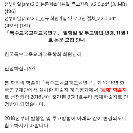
첨부파일
jams2.0_논문제출매뉴얼_투고자용_v.2.0.pdf
(3.1MB)
(186)
첨부파일
jams2.0_신규 회원가입 및 로그인 절차_v.2.0.pdf
(4MB)
(181)
, 11
1
「
특수교육교과교육연구
」
발행일 및 투고방법 변경
권
호 논문 모집 안내
한국특수교육교과교육학회 회원님께
?
안녕하십니까
2016
본 학회의 학술지
「
특수교육교과교육연구
」
가
년 한
‘
’
국연구재단에서 실시한 학술지 계속평가에서
등재
학술지
2016
9
1
로 선정되어
년에 출간된
권
호부터 등재학술지로 인
.
정받게 되었습니다
2018
년부터 발행일 및 투고방법이 아래와 같이 변경되오니
.
참고하시기 바랍니다