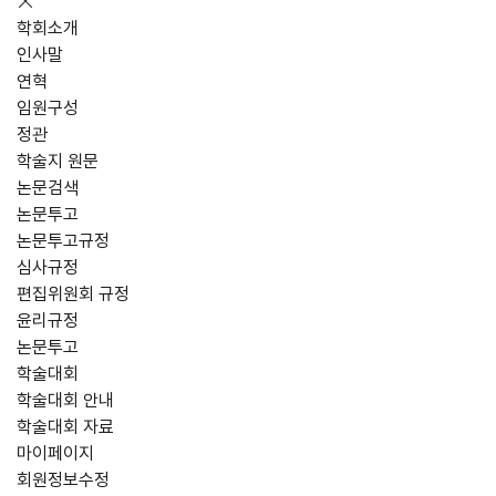
학회소개
인사말
연혁
임원구성
정관
학술지 원문
논문검색
논문투고
논문투고규정
심사규정
편집위원회 규정
윤리규정
논문투고
학술대회
학술대회 안내
학술대회 자료
마이페이지
회원정보수정