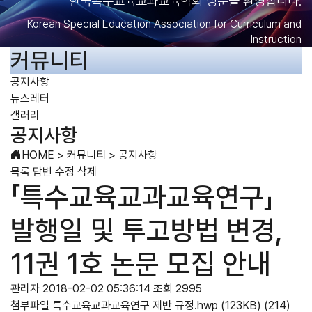
한국특수교육교과교육학회 방문을 환영합니다.
Korean Special Education Association for Curriculum and
Instruction
커뮤니티
공지사항
뉴스레터
갤러리
공지사항
HOME
>
커뮤니티
>
공지사항
목록
답변
수정
삭제
「특수교육교과교육연구」
발행일 및 투고방법 변경,
11권 1호 논문 모집 안내
관리자
2018-02-02 05:36:14
조회 2995
첨부파일
특수교육교과교육연구 제반 규정.hwp
(123KB)
(214)