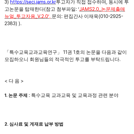
3)
https://seci.jams.or.kr
,
투고자가 직접 접수하며
동시에 투
(
: ‘
JAMS2.0_
고논문을 탑재한다
참고 첨부파일
논문제출매
_
_V.2.0’,
:
(010-2925-
뉴얼
투고자용
문의
편집간사 이재욱
2383) ).
11
1
「
특수교육교과교육연구
」
권
호의 논문을 다음과 같이
.
모집하오니 회원님들의 적극적인 투고를 부탁드립니다
<
>
다 음
:
1.
특수교육 교과교육 및 교육과정 관련 분야
논문 주제
2.
심사료 및 게재료 납부 방법