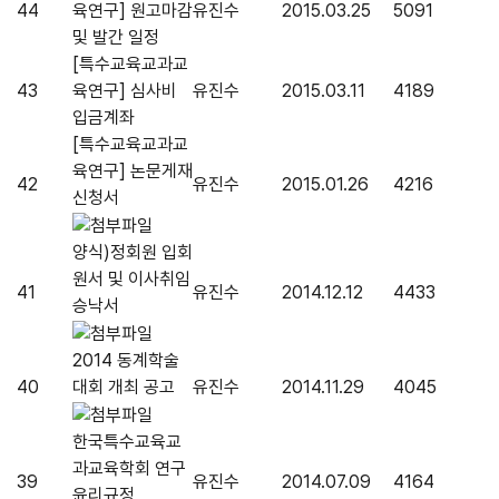
44
육연구] 원고마감
유진수
2015.03.25
5091
및 발간 일정
[특수교육교과교
43
육연구] 심사비
유진수
2015.03.11
4189
입금계좌
[특수교육교과교
육연구] 논문게재
42
유진수
2015.01.26
4216
신청서
양식)정회원 입회
원서 및 이사취임
41
유진수
2014.12.12
4433
승낙서
2014 동계학술
40
대회 개최 공고
유진수
2014.11.29
4045
한국특수교육교
과교육학회 연구
39
유진수
2014.07.09
4164
윤리규정