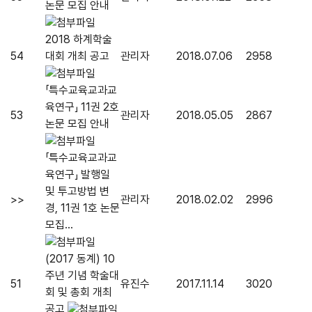
논문 모집 안내
2018 하계학술
54
대회 개최 공고
관리자
2018.07.06
2958
「특수교육교과교
육연구」 11권 2호
53
관리자
2018.05.05
2867
논문 모집 안내
「특수교육교과교
육연구」 발행일
및 투고방법 변
>>
관리자
2018.02.02
2996
경, 11권 1호 논문
모집...
(2017 동계) 10
주년 기념 학술대
51
유진수
2017.11.14
3020
회 및 총회 개최
공고