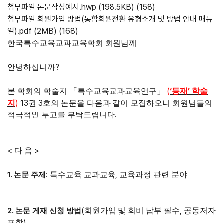
첨부파일
논문작성예시.hwp
(198.5KB)
(158)
첨부파일
회원가입 방법(통합회원전환 유형소개 및 방법 안내 매뉴
얼).pdf
(2MB)
(168)
한국특수교육교과교육학회 회원님께
?
안녕하십니까
(
‘
’
본 학회의 학술지
「
특수교육교과교육연구
」
등재
학술
)
13
3
지
권
호의 논문을 다음과 같이 모집하오니 회원님들의
.
적극적인 투고를 부탁드립니다
<
>
다 음
:
,
1.
특수교육 교과교육
교육과정 관련 분야
논문 주제
(
,
2.
회원가입 및 회비 납부 필수
공동저자
논문 게재 신청 방법
)
포함