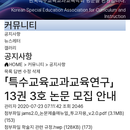
한국특수교육교과교육학회 방문을 환영합니다.
Korean Special Education Association for Curriculum and
Instruction
커뮤니티
공지사항
뉴스레터
갤러리
공지사항
HOME
>
커뮤니티
>
공지사항
목록
답변
수정
삭제
「특수교육교과교육연구」
13권 3호 논문 모집 안내
관리자
2020-07-23 07:11:42
조회 2046
첨부파일
jams2.0_논문제출매뉴얼_투고자용_v.2.0.pdf
(3.1MB)
(153)
첨부파일
학술지 관련 규정.hwp
(128KB)
(173)