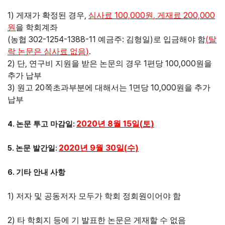
1)
,
100,000
,
200,000
게재가 확정된 경우
심사료
원
게재료
원
을 학회계좌
(
302-1254-1388-11
:
)
(
농협
예금주
김형일
로 입금해야 함
탈
)
.
락 논문은 심사료 없음
2)
,
1
100,000
단
연구비 지원을 받은 논문의 경우
편당
원을
추가 납부
3)
20
1
10,000
원고
쪽초과부분에 대해서는
면당
원을 추가
납부
2020
8
15
(
)
4.
:
년
월
일
토
논문 투고 마감일
2020
9
30
(
)
5.
:
년
월
일
수
논문 발간일
6.
기타 안내 사항
1)
저자 및 공동저자 모두가 학회 정회원이어야 함
2)
타 학회지 등에 기 발표한 논문은 게재할 수 없음