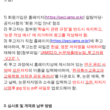
1)
(
https://seci.jams.or.kr
)
-
회원가입은 홈페이지
알림마당
'
'
공지사항의
회원 가입 안내
참조
2)
‘
’
,
투고자는 첨부된
학술지 관련 규정
을 반드시 숙지하고
‘
’
.
논문 작성 예시
에 의거하여 원고를 작성해야 함
3)
(
https://seci.jams.or.kr
)
투고자가 직접 홈페이지
에 투고
,
,
해야하며
투고논문 파일은
한글
영문 저자명을 삭제하여
탑
(
: ‘
JAMS2.0_
_
재해야 함
첨부파일
논문제출매뉴얼
투고자용
_V.2.0’, ).
4)
투고 과정에서 홈페이지상에 제시되어 있는
연구 윤리 서
,
‘
약
에
모든
저자
의 이름을 입력해야하며
한국특수교육교과
’
,
,
교육학회 저작권 공유 동의서
를 다운로드 후
논문 제목
투
,
고 날짜
논문저자명과 소속을 입력하고
반드시
모든
저자가
jpg
pdf
.
서명
후
또는
파일로
업로드해야 함
3.
심사료 및 게재료 납부 방법