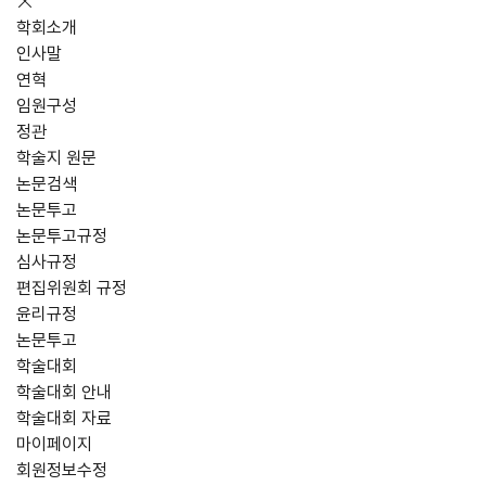
학회소개
인사말
연혁
임원구성
정관
학술지 원문
논문검색
논문투고
논문투고규정
심사규정
편집위원회 규정
윤리규정
논문투고
학술대회
학술대회 안내
학술대회 자료
마이페이지
회원정보수정