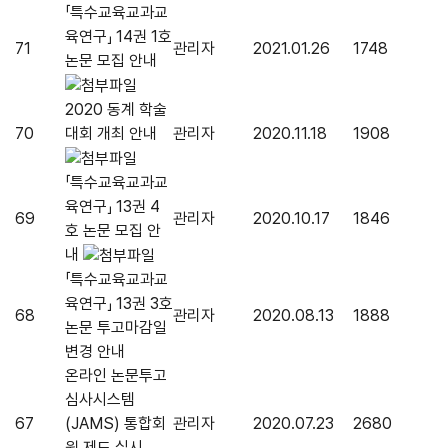
「특수교육교과교
육연구」 14권 1호
71
관리자
2021.01.26
1748
논문 모집 안내
2020 동계 학술
70
대회 개최 안내
관리자
2020.11.18
1908
「특수교육교과교
육연구」 13권 4
69
관리자
2020.10.17
1846
호 논문 모집 안
내
「특수교육교과교
육연구」 13권 3호
68
관리자
2020.08.13
1888
논문 투고마감일
변경 안내
온라인 논문투고
심사시스템
67
(JAMS) 통합회
관리자
2020.07.23
2680
원 제도 실시